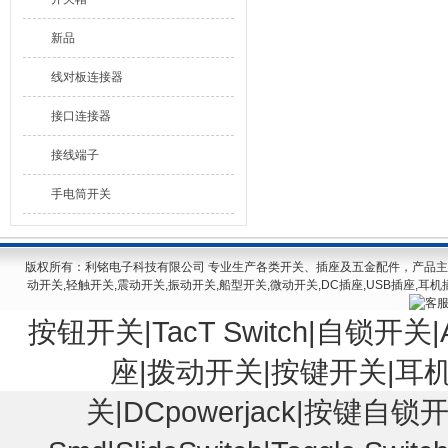
新品
线对板连接器
接口连接器
接线端子
手电筒开关
版权所有：利铭电子科技有限公司 专业生产各类开关、插座及五金配件，产品主要有
动开关,轻触开关,震动开关,振动开关,船型开关,微动开关,DC插座,USB插座,耳机
按钮开关|TacT Switch|自锁开关|Au
座|拨动开关|按键开关|耳
关|DCpowerjack|按键自锁开