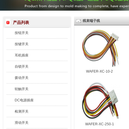
线束端子线
产品列表
按钮开关
按键开关
耳机插座
自锁开关
WAFER-XC-10-2
拨动开关
轻触开关
DC电源插座
检测开关
滑动开关
WAFER-XC-250-1