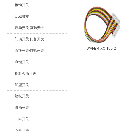
推动开关
USB插座
震动开关-滚珠开关
门锁开关-门扣开关
WAFER-XC-150-2
五项开关/拨轮开关
直键开关
摇杆拨动开关
船型开关
翘板开关
微动开关
三向开关
五向开关