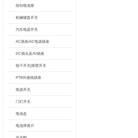
纽扣电池座
机械键盘开关
汽车电器开关
AC插座/AC电源插座
DC插头及AV插座
钮子开关|摇臂开关
PTB外接线插座
电源开关
门灯开关
电池盒
电池弹簧片
开关帽