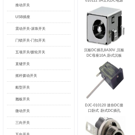
010112 3A立式DC电源
推动开关
插座5.5*2.5mm
USB插座
震动开关-滚珠开关
门锁开关-门扣开关
沉板DC插孔8A30V ,沉板
五项开关/拨轮开关
DC母座10A ,卧式沉板
DC插座5.5mm*2.5mm
直键开关
DJC-010116
摇杆拨动开关
船型开关
翘板开关
DJC-010120 迷你DC接
口卧式 .卧式DC插孔
微动开关
三向开关
五向开关