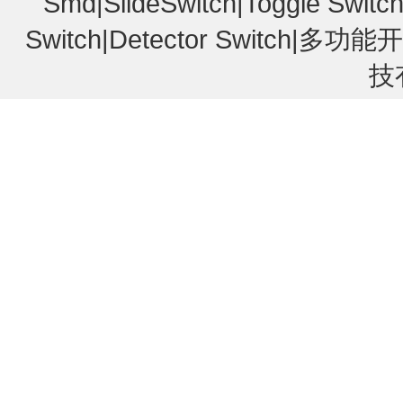
Smd|SlideSwitch|Toggle Switch
Switch|Detector Switc
技