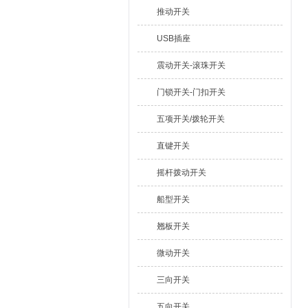
推动开关
USB插座
震动开关-滚珠开关
门锁开关-门扣开关
五项开关/拨轮开关
直键开关
摇杆拨动开关
船型开关
翘板开关
微动开关
三向开关
五向开关