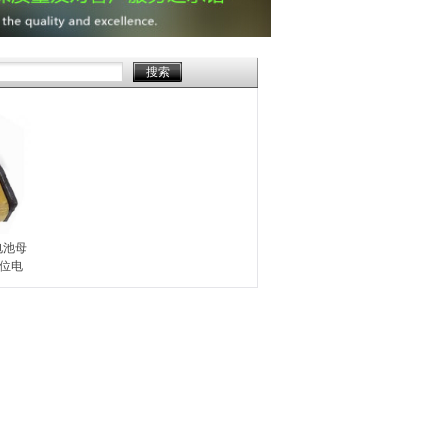
N电池母
1位电