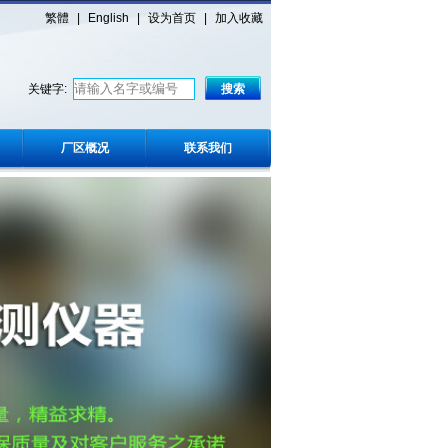
繁體
|
English
|
设为首页
|
加入收藏
关键字:
厂区概况
联系我们