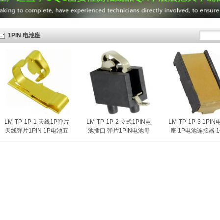
1PIN 电池座
LM-TP-1P-1 天线1P弹片
LM-TP-1P-2 立式1PIN电
LM-TP-1P-3 1PI
天线弹片1PIN 1P电池五
池插口 弹片1PIN电池母
座 1P电池连接器 
金件
座 1P弹片电池座
池接口