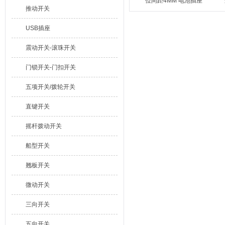
位间距4MM 电池插座
推动开关
5PIN 脚距4.0MM
USB插座
震动开关-滚珠开关
门锁开关-门扣开关
五项开关/拨轮开关
直键开关
摇杆拨动开关
船型开关
翘板开关
微动开关
三向开关
五向开关