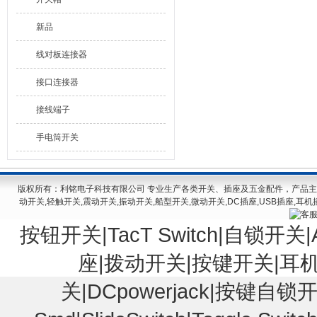
新品
线对板连接器
接口连接器
接线端子
手电筒开关
版权所有：利铭电子科技有限公司 专业生产各类开关、插座及五金配件，产品主要有
动开关,轻触开关,震动开关,振动开关,船型开关,微动开关,DC插座,USB插座,耳机
按钮开关|TacT Switch|自锁开关|Au
座|拨动开关|按键开关|耳
关|DCpowerjack|按键自锁开