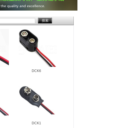
DCK6
DCK1