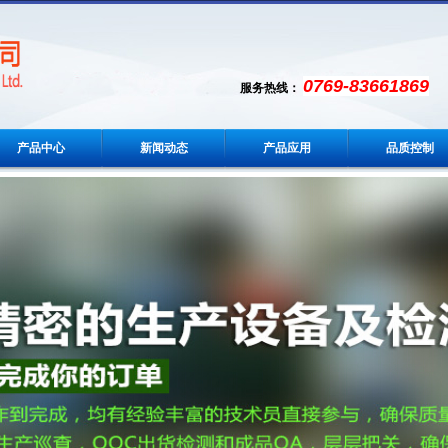
0769-83661869
服务热线：
产品中心
新闻动态
产品应用
品质控制