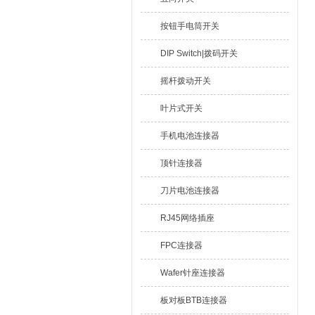
按钮手电筒开关
DIP Switch|拨码开关
摇杆拨动开关
叶片式开关
手机电池连接器
顶针连接器
刀片电池连接器
RJ45网络插座
FPC连接器
Wafer针座连接器
板对板BTB连接器