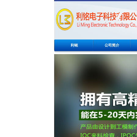
利铭
公司简介